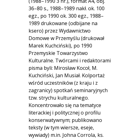
(1988–1990 3 nr.), format A4, obj.
36–80 s., 1988–1989 nakł. ok. 100
egz., po 1990 ok. 300 egz., 1988–
1989 drukowane (odbijane na
ksero) przez Wydawnictwo
Domowe w Przemyślu (drukował
Marek Kuchciński), po 1990
Przemyskie Towarzystwo
Kulturalne. Twórcami i redaktorami
pisma byli: Mirosław Kocoł, M.
Kuchciński, Jan Musiał. Kolportaż
wśród uczestników (z kraju i z
zagranicy) spotkań seminaryjnych
tzw. strychu kulturalnego.
Koncentrowało się na tematyce
literackiej i politycznej o profilu
konserwatywnym; publikowano
teksty (w tym wiersze, eseje,
wywiady) m.in. Johna Corrola, ks.