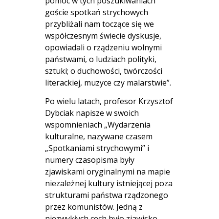
pomóc w tych poszukiwaniach
goście spotkań strychowych
przybliżali nam toczące się we
współczesnym świecie dyskusje,
opowiadali o rządzeniu wolnymi
państwami, o ludziach polityki,
sztuki; o duchowości, twórczości
literackiej, muzyce czy malarstwie”.
Po wielu latach, profesor Krzysztof
Dybciak napisze w swoich
wspomnieniach „Wydarzenia
kulturalne, nazywane czasem
„Spotkaniami strychowymi” i
numery czasopisma były
zjawiskami oryginalnymi na mapie
niezależnej kultury istniejącej poza
strukturami państwa rządzonego
przez komunistów. Jedną z
niezwykłych cech było zjawisko