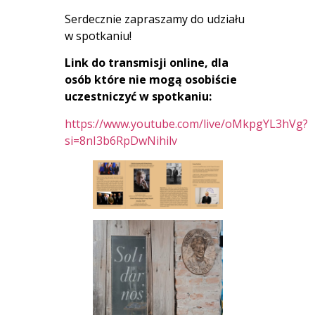
Serdecznie zapraszamy do udziału
w spotkaniu!
Link do transmisji online, dla
osób które nie mogą osobiście
uczestniczyć w spotkaniu:
https://www.youtube.com/live/oMkpgYL3hVg?
si=8nI3b6RpDwNihilv