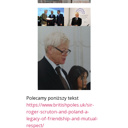
Polecamy poniższy tekst
https://www.britishpoles.uk/sir-
roger-scruton-and-poland-a-
legacy-of-friendship-and-mutual-
respect/