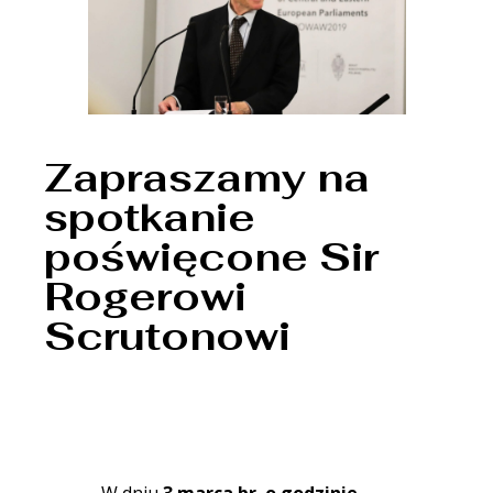
Zapraszamy na
spotkanie
poświęcone Sir
Rogerowi
Scrutonowi
W dniu
3 marca br. o godzinie