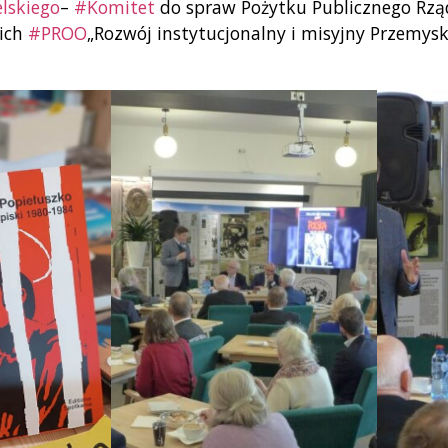
lskiego
–
#Komitet
do spraw Pożytku Publicznego Rz
kich
#PROO
„Rozwój instytucjonalny i misyjny Przemys