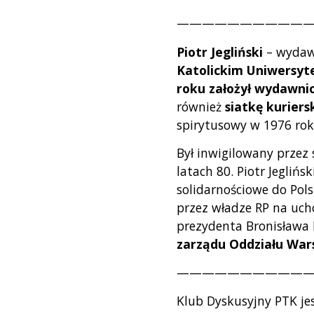
——————————
Piotr Jegliński
– wydawc
Katolickim Uniwersyt
roku założył wydawn
również
siatkę kuriers
spirytusowy w 1976 rok
Był inwigilowany przez 
latach 80. Piotr Jeglińs
solidarnościowe do Pols
przez władze RP na uch
prezydenta Bronisława 
zarządu Oddziału War
———————————
Klub Dyskusyjny PTK j