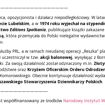
—————————————————
a, opozycjonista i działacz niepodległościowy. W lat
ecie Lubelskim
, a w
1974 roku wyjechał na stypend
ictwo
Editions Spotkania
, publikujące książki zakazane
ką
, która przemycała do Polski nielegalne wydawnictw
u.
służby PRL, a w ramach nieudanej operacji „Reszka” p
ki uczestniczył w tzw.
akcji balonowej
, wysyłając z Bo
ki. Za swoją działalność został odznaczony m.in.
Złoty
odźstwie oraz
Krzyżem Oficerskim Orderu Odrodzeni
Komorowskiego. Obecnie kontynuuje działalność wyda
szawskiego Stowarzyszenia Dziennikarzy Polskich
.
———————————-
est współfinansowany ze środków
Narodowy Instytut W