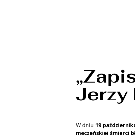
„Zapi
Jerzy
W dniu
19 październik
męczeńskiej śmierci bł