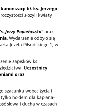
kanonizacji bł. ks. Jerzego
roczystości złożyli kwiaty
s. Jerzy Popiełuszko”
oraz
nia
. Wydarzenie odbyło się
ka Józefa Piłsudskiego 1, w
czenie zapisków ks.
ziedzictwa.
Uczestnicy
ieniami oraz
go szacunku wobec życia i
ie tylko hołdem dla kapłana-
ość słowa i ducha w czasach