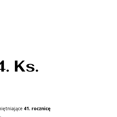
. Ks.
miętniające
41. rocznicę
.