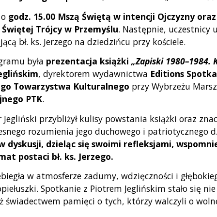
 o
godz. 15.00
Mszą Świętą w intencji Ojczyzny oraz 
 Świętej Trójcy w Przemyślu
. Następnie, uczestnicy u
cą bł. ks. Jerzego na dziedzińcu przy kościele.
gramu była
prezentacja książki
„Zapiski 1980–1984. K
eglińskim
, dyrektorem wydawnictwa
Editions Spotka
go Towarzystwa Kulturalnego
przy Wybrzeżu Marszał
jnego PTK
.
 Jegliński przybliżył kulisy powstania książki oraz zna
zesnego rozumienia jego duchowego i patriotycznego d
 w dyskusji, dzieląc się swoimi refleksjami, wspomn
at postaci bł. ks. Jerzego.
ebiegła w atmosferze zadumy, wdzięczności i głębokie
Popiełuszki. Spotkanie z Piotrem Jeglińskim stało się n
ż świadectwem pamięci o tych, którzy walczyli o woln