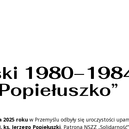
ski 1980–1984
 Popiełuszko”
a 2025 roku
w Przemyślu odbyły się uroczystości upa
. ks. Jerzego Popiełuszki
, Patrona NSZZ „Solidarność”