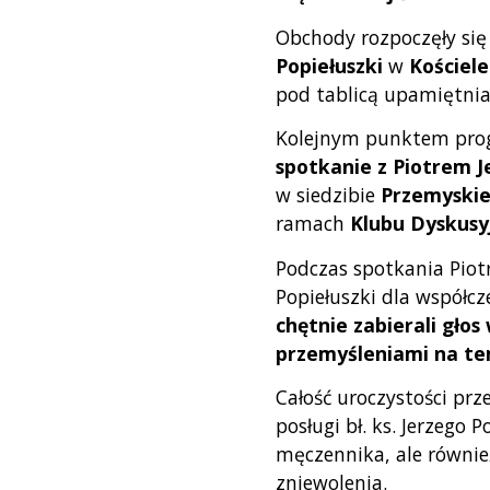
Obchody rozpoczęły się
Popiełuszki
w
Kościele
pod tablicą upamiętniają
Kolejnym punktem pro
spotkanie z Piotrem J
w siedzibie
Przemyskie
ramach
Klubu Dyskusy
Podczas spotkania Piotr
Popiełuszki dla współc
chętnie zabierali głos
przemyśleniami na tem
Całość uroczystości prz
posługi bł. ks. Jerzego 
męczennika, ale równie
zniewolenia.