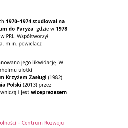
ach
1970–1974 studiował na
ium do Paryża
, gdzie w
1978
 w PRL. Współtworzył
a, m.in. powielacz
lanowano jego likwidację. W
rnholmu ulotki
m Krzyżem Zasługi
(1982)
a Polski
(2013) przez
wniczą i jest
wiceprezesem
olności – Centrum Rozwoju