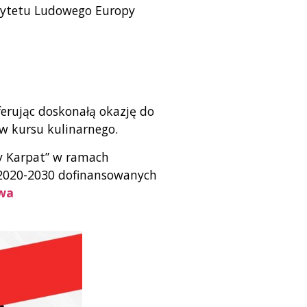
rsytetu Ludowego Europy
erując doskonałą okazję do
w kursu kulinarnego.
y Karpat” w ramach
2020-2030 dofinansowanych
twa