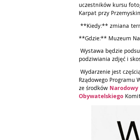
uczestników kursu foto
Karpat przy Przemyski
**Kiedy:** zmiana ter
**Gdzie:** Muzeum Na
Wystawa będzie podsum
podziwiania zdjęć i sk
Wydarzenie jest części
Rządowego Programu Ws
ze środków
Narodowy I
Obywatelskiego
Komit