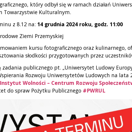
graficznego, który odbył się w ramach działań Uniwe
m Towarzystwie Kulturalnym.
minu z 8.12 na:
14 grudnia 2024 roku, godz. 11:00
rodowe Ziemi Przemyskiej
owaniem kursu fotograficznego oraz kulinarnego, of
osztowania słodkości przygotowanych przez uczestnikó
ą zadania publicznego pt. „Uniwersytet Ludowy Europ
pierania Rozwoju Uniwersytetów Ludowych na lata 
nstytut Wolności – Centrum Rozwoju Społeczeńs
et do spraw Pożytku Publicznego
#PWRUL