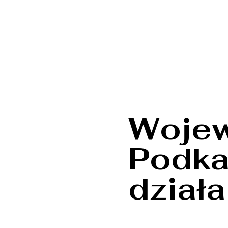
Woje
Podka
dział