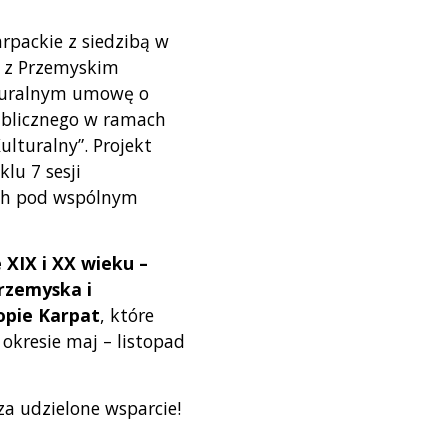
packie z siedzibą w
o z Przemyskim
turalnym umowę o
ublicznego w ramach
ulturalny”. Projekt
klu 7 sesji
h pod wspólnym
 XIX i XX wieku –
Przemyska
i
opie Karpat
, które
okresie maj – listopad
a udzielone wsparcie!