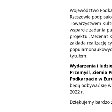
Województwo Podkar
Rzeszowie podpisał
Towarzystwem Kul
wsparcie zadania p
projektu „Mecenat K
zakłada realizację cy
popularnonaukowyc
tytułem:
Wydarzenia i ludzie
Przemyśl, Ziemia 
Podkarpacie w Eur
będą odbywać się w 
2022 r.
Dziękujemy bardzo z