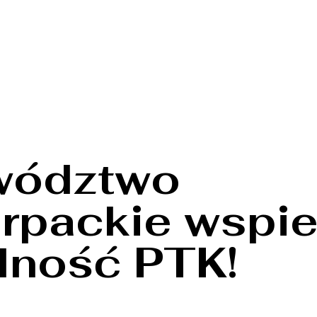
wództwo
rpackie wspie
alność PTK!