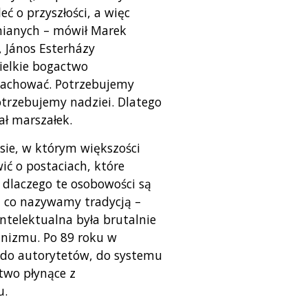
ć o przyszłości, a więc
nianych – mówił Marek
, János Esterházy
ielkie bogactwo
 zachować. Potrzebujemy
otrzebujemy nadziei. Dlatego
ł marszałek.
asie, w którym większości
ć o postaciach, które
 dlaczego te osobowości są
o, co nazywamy tradycją –
intelektualna była brutalnie
unizmu. Po 89 roku w
ć do autorytetów, do systemu
two płynące z
u.