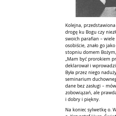
Kolejna, przedstawiona 
drogę ku Bogu czy niez
swoich parafian – wiel
osobiście, znało go jak
stopniu domem Bożym, a
„Mam być prorokiem pra
deklarował i wprowadzi
Była przez niego naduż
seminarium duchownego 
dane bez zasługi – mów
zobowiązań, ale prawda
i dobry i piękny.
Na koniec sylwetkę o. 