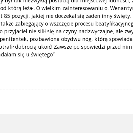
ty był tak niezwykłą postacią dla miejscowej ludności
pod którą leżał. O wielkim zainteresowaniu o. Wenanty
85 pozycji, jakiej nie doczekał się żaden inny święty
akże zabiegający o wszczęcie procesu beatyfikacyjneg
o przyjaciel nie silił się na czyny nadzwyczajne, ale 
 penitentek, pozbawiona obydwu nóg, którą spowiadał
trafił dobrocią ukoić! Zawsze po spowiedzi przed nim
adałam się u świętego”