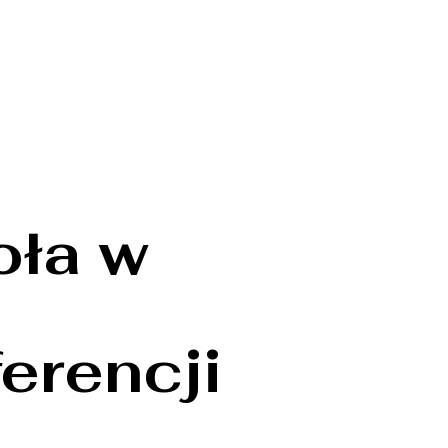
oła w
erencji