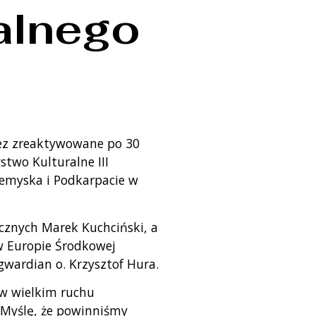
alnego
zez zreaktywowane po 30
stwo Kulturalne III
rzemyska i Podkarpacie w
cznych Marek Kuchciński, a
 w Europie Środkowej
 gwardian o. Krzysztof Hura.
 w wielkim ruchu
. Myślę, że powinniśmy