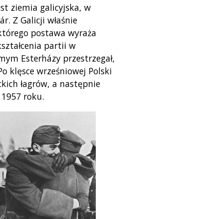
st ziemia galicyjska, w
r. Z Galicji właśnie
, którego postawa wyraża
ztałcenia partii w
mym Esterházy przestrzegał,
Po klęsce wrześniowej Polski
ckich łagrów, a następnie
 1957 roku.