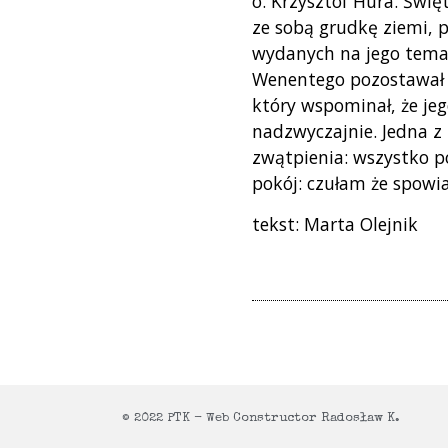
o. Krzysztof Hura. Świę
ze sobą grudkę ziemi, 
wydanych na jego temat 
Wenentego pozostawał t
który wspominał, że jeg
nadzwyczajnie. Jedna z
zwątpienia: wszystko po
pokój: czułam że spowi
tekst: Marta Olejnik
© 2022 PTK - Web Constructor Radosław K.