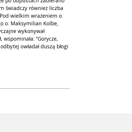
, że po odpustach zabierano
m świadczy również liczba
. Pod wielkim wrażeniem o.
o o. Maksymilian Kolbe,
zwyczajne wykonywał
, wspominała: ”Gorycze,
 odbytej owładał duszą błogi