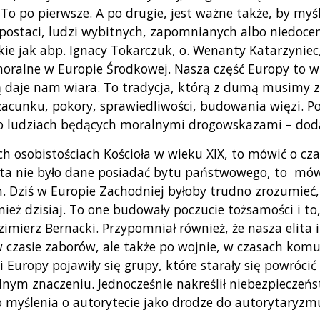
To po pierwsze. A po drugie, jest ważne także, by myśle
postaci, ludzi wybitnych, zapomnianych albo niedoce
akie jak abp. Ignacy Tokarczuk, o. Wenanty Katarzyniec
oralne w Europie Środkowej. Nasza część Europy to w
jaką daje nam wiara. To tradycja, którą z dumą musimy
zacunku, pokory, sprawiedliwości, budowania więzi. P
o ludziach będących moralnymi drogowskazami – doda
h osobistościach Kościoła w wieku XIX, to mówić o cz
ata nie było dane posiadać bytu państwowego, to mówi
m. Dziś w Europie Zachodniej byłoby trudno zrozumieć,
nież dzisiaj. To one budowały poczucie tożsamości i t
imierz Bernacki. Przypomniał również, że nasza elita 
w czasie zaborów, ale także po wojnie, w czasach kom
 Europy pojawiły się grupy, które starały się powróci
nym znaczeniu. Jednocześnie nakreślił niebezpieczeńs
 myślenia o autorytecie jako drodze do autorytaryzm