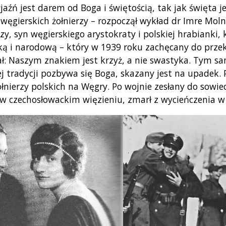
jaźń jest darem od Boga i świętością, tak jak święta je
 węgierskich żołnierzy – rozpoczął wykład dr Imre Molná
zy, syn węgierskiego arystokraty i polskiej hrabianki
ką i narodową – który w 1939 roku zachęcany do przeks
: Naszym znakiem jest krzyż, a nie swastyka. Tym sa
ej tradycji pozbywa się Boga, skazany jest na upadek. 
łnierzy polskich na Węgry. Po wojnie zesłany do sowie
 czechosłowackim więzieniu, zmarł z wycieńczenia w