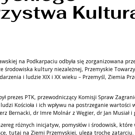
zystwa Kultur
cławskiej na Podkarpaciu odbyła się zorganizowana pr
e środowiska kultury niezależnej, Przemyskie Towarzy
darzenia i ludzie XIX i XX wieku – Przemyśl, Ziemia P
ł prezes PTK, przewodniczący Komisji Spraw Zagrani
 ludzi Kościoła i ich wpływu na postrzeganie wartości
ierz Bernacki, dr Imre Molnár z Węgier, dr Jan Musiał i
szereg różnych inicjatyw, pomysłów i środowisk, które
sce, tutaj na Ziemi Przemyskiej, ulega trochę zatarciu