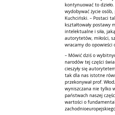
kontynuować to dzieło. 
wydobywać życie osób, 
Kuchciński. – Postaci t
kształtowały postawy m
intelektualne i siła, 
autorytetów, miłości, s
wracamy do opowieści 
– Mówić dziś o wybitnyc
narodów tej części świ
cieszyły się autorytete
tak dla nas istotne rów
przekonywał prof. Włodz
wyniszczana nie tylko 
państwach naszej części
wartości o fundamental
zachodnioeuropejskiego