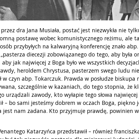
przez dra Jana Musiała, postać jest niezwykła nie tyl
łomną postawę wobec komunistycznego reżimu, ale tak
e osób przybyłych na kalwaryjną konferencję znało abp
o „pasterza diecezji zobowiązanego do tego, aby była
by jak najwięcej z Boga było we wszystkich decyzjach 
wdy, heroldem Chrystusa, pasterzem swego ludu nie n
ł w czyn abp. Tokarczuk. Prawda w posłudze biskupa 
ywana, szczególnie w kazaniach, do tego stopnia, że k
urządzali zawody, kto wyłapie tego słowa najwięcej
ił – bo sami jesteśmy dobrem w oczach Boga, piękno j
 jest nam zadana. Kto przyjmuje prawdę, powinien we
Wenantego Katarzyńca przedstawił – również franciszk