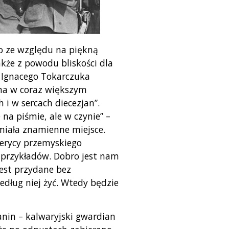
ko ze względu na piękną
że z powodu bliskości dla
. Ignacego Tokarczuka
 ona w coraz większym
i w sercach diecezjan”.
a piśmie, ale w czynie” –
miała znamienne miejsce.
lerycy przemyskiego
 przykładów. Dobro jest nam
est przydane bez
dług niej żyć. Wtedy będzie
anin – kalwaryjski gwardian