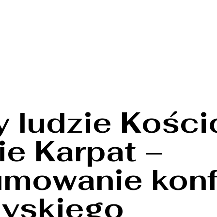
y ludzie Kości
ie Karpat –
mowanie konf
yskiego