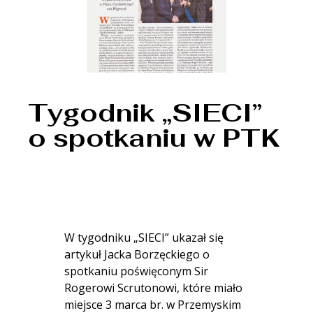
Tygodnik „SIECI”
o spotkaniu w PTK
W tygodniku „SIECI” ukazał się
artykuł Jacka Borzęckiego o
spotkaniu poświęconym Sir
Rogerowi Scrutonowi, które miało
miejsce 3 marca br. w Przemyskim