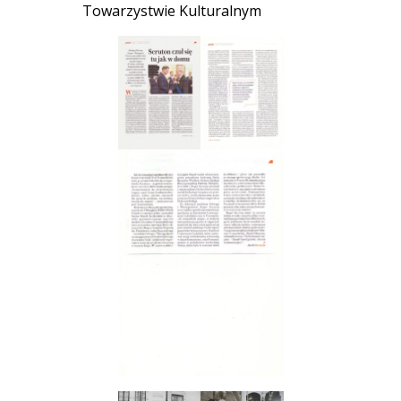
Towarzystwie Kulturalnym