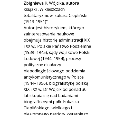
Zbigniewa K. Wójcika, autora
książki „W kleszczach
totalitaryzmów. Łukasz Ciepliński
(1913-1951)”.
Autor jest historykiem, którego
zainteresowania naukowe
obejmują historię administracji XIX
i XX w., Polskie Państwo Podziemne
(1939–1945), sądy wojskowe Polski
Ludowej (1944–1954); procesy
polityczne działaczy
niepodległościowego podziemia
antykomunistycznego w Polsce
(1944–1956), biografistykę polską
XIX i XX w. Dr Wójcik od ponad 30
lat skupia się nad badaniami
biograficznymi ppłk. Łukasza
Cieplińskiego, wielkiego i
niezłomnego patrioty, ostatniego