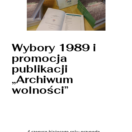
Wybory 1989 i
promocja
publikacji
„Archiwum
wolności”
4 czerwca bieżącego roku przypada