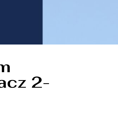
um
acz 2-