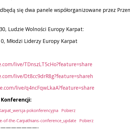
odbędą się dwa panele współorganizowane przez Prz
:30, Ludzie Wolności Europy Karpat:
10, Młodzi Liderzy Europy Karpat
e.com/live/TDnszLT5cHo?feature=share
e.com/live/Dt8cc9drR8g?feature=shareh
be.com/live/q4ncFqwLkaA?feature=share
Konferencji:
Karpat_wersja-pokonferencyjna
Pobierz
pe-of-the-Carpathians-conference_update
Pobierz
———————-