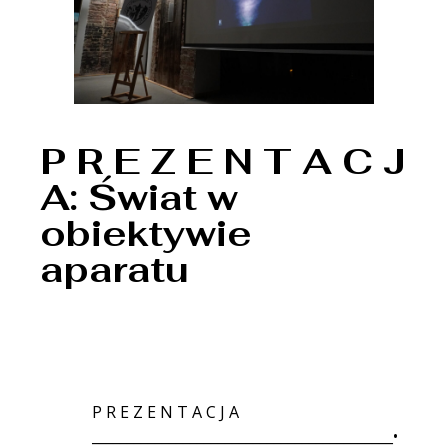
P R E Z E N T A C J
A: Świat w
obiektywie
aparatu
P R E Z E N T A C J A
___________________________________________•