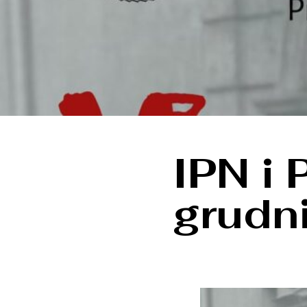
IPN i
grudn