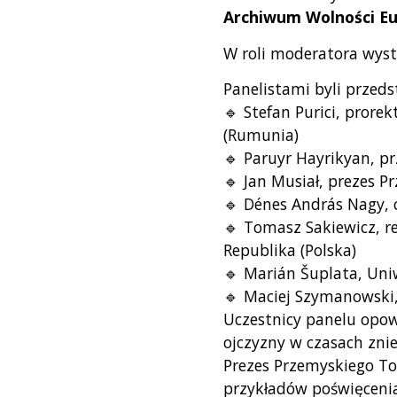
Archiwum Wolności Eu
W roli moderatora wyst
Panelistami byli przeds
🔹 Stefan Purici, prore
(Rumunia)
🔹 Paruyr Hayrikyan, p
🔹 Jan Musiał, prezes 
🔹 Dénes András Nagy, 
🔹 Tomasz Sakiewicz, re
Republika (Polska)
🔹 Marián Šuplata, Uni
🔹 Maciej Szymanowski, 
Uczestnicy panelu opow
ojczyzny w czasach zni
Prezes Przemyskiego Tow
przykładów poświęcenia