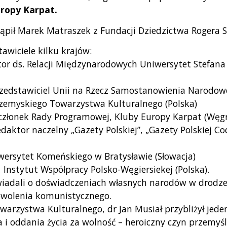
ropy Karpat.
ąpił Marek Matraszek z Fundacji Dziedzictwa Rogera S
tawiciele kilku krajów:
ktor ds. Relacji Międzynarodowych Uniwersytet Stefan
rzedstawiciel Unii na Rzecz Samostanowienia Narodow
Przemyskiego Towarzystwa Kulturalnego (Polska)
członek Rady Programowej, Kluby Europy Karpat (Węgr
daktor naczelny „Gazety Polskiej”, „Gazety Polskiej Cod
wersytet Komeńskiego w Bratysławie (Słowacja)
Instytut Współpracy Polsko-Węgiersiekej (Polska).
iadali o doświadczeniach własnych narodów w drodze d
ewolenia komunistycznego.
arzystwa Kulturalnego, dr Jan Musiał przybliżył jede
 i oddania życia za wolność – heroiczny czyn przemyśl