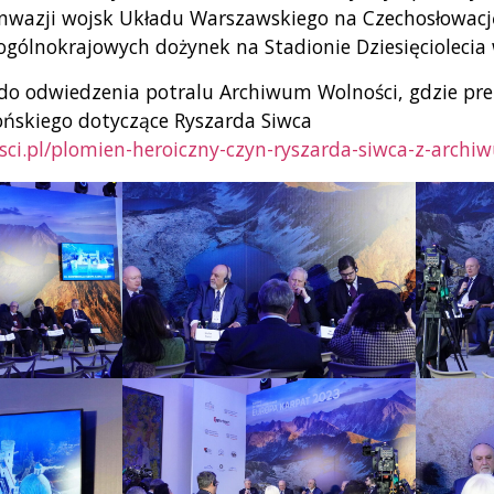
inwazji wojsk Układu Warszawskiego na Czechosłowac
ogólnokrajowych dożynek na Stadionie Dziesięciolecia
o odwiedzenia potralu Archiwum Wolności, gdzie pr
skiego dotyczące Ryszarda Siwca
sci.pl/plomien-heroiczny-czyn-ryszarda-siwca-z-arc