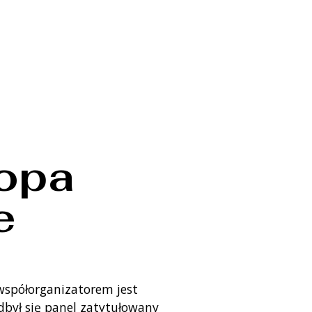
ropa
e
 współorganizatorem jest
był się panel zatytułowany