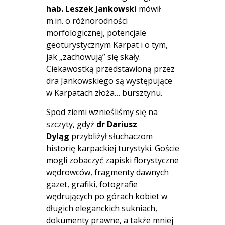
hab. Leszek Jankowski
mówił
m.in. o różnorodności
morfologicznej, potencjale
geoturystycznym Karpat i o tym,
jak „zachowują” się skały.
Ciekawostką przedstawioną przez
dra Jankowskiego są występujące
w Karpatach złoża… bursztynu.
Spod ziemi wznieśliśmy się na
szczyty, gdyż
dr Dariusz
Dyląg
przybliżył słuchaczom
historię karpackiej turystyki. Goście
mogli zobaczyć zapiski florystyczne
wędrowców, fragmenty dawnych
gazet, grafiki, fotografie
wędrujących po górach kobiet w
długich eleganckich sukniach,
dokumenty prawne, a także mniej