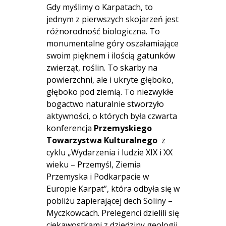
Gdy myślimy o Karpatach, to
jednym z pierwszych skojarzeń jest
różnorodność biologiczna. To
monumentalne góry oszałamiające
swoim pięknem i ilością gatunków
zwierząt, roślin. To skarby na
powierzchni, ale i ukryte głęboko,
głęboko pod ziemią. To niezwykłe
bogactwo naturalnie stworzyło
aktywności, o których była czwarta
konferencja
Przemyskiego
Towarzystwa Kulturalnego
z
cyklu „Wydarzenia i ludzie XIX i XX
wieku – Przemyśl, Ziemia
Przemyska i Podkarpacie w
Europie Karpat”, która odbyła się w
pobliżu zapierającej dech Soliny –
Myczkowcach. Prelegenci dzielili się
ciekawostkami z dziedziny geologii,